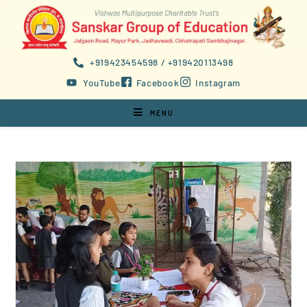
+919423454598 / +919420113498
YouTube
Facebook
Instagram
MENU